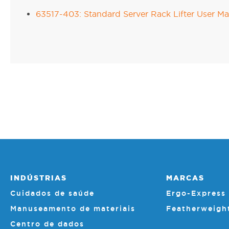
63517-403: Standard Server Rack Lifter User M
INDÚSTRIAS
MARCAS
Cuidados de saúde
Ergo-Express
Manuseamento de materiais
Featherweigh
Centro de dados