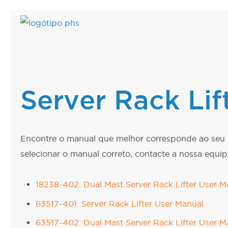
CUIDADOS DE
CENTRO DE DA
CENTRO DE DA
CUIDADOS DE S
Server Rack Lif
SAÚDE
Rebocador de rack de se
Elevadores de racks de s
Carros de endoscopia
Carrinhos de diálise
Carros de endoscopia
Carros cirúrgicos
Carrinhos de diálise
Encontre o manual que melhor corresponde ao seu m
Cadeiras de transporte d
Carros cirúrgicos
selecionar o manual correto, contacte a nossa equip
pacientes motorizadas
Carros de teste de carga
Carros de teste de carga
para elevadores de teto
elevadores de teto
18238-402: Dual Mast Server Rack Lifter User M
63517-401: Server Rack Lifter User Manual
63517-402: Dual Mast Server Rack Lifter User M