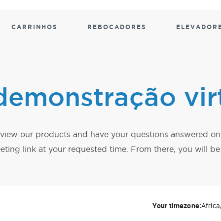
CARRINHOS
REBOCADORES
ELEVADOR
DOS
DOS
AÚDE
UNIDADE DE
MANUSEAMENTO DE MA
MANUSEAMENTO DE
MANUSEAMENTO D
CARR
emonstração vir
POTÊNCIA
MATERIAIS
EMPU
rvidor motorizado
ervidores
Elevador de materiais
Rebocadores eléctricos pa
Carrinhos
Carrinho
Carrinhos motorizados
motorizados
distribui
Rebocadores motorizados
suprimen
to view our products and have your questions answered 
Carros para mesas
e
Elevadores
elevatórias
Carrinho
ing link at your requested time. From there, you will be 
Carrinhos
 para
resíduos