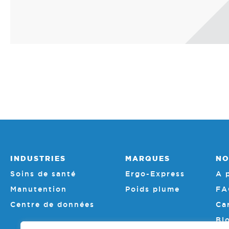
INDUSTRIES
MARQUES
NO
Soins de santé
Ergo-Express
A 
Manutention
Poids plume
FA
Centre de données
Ca
Bl