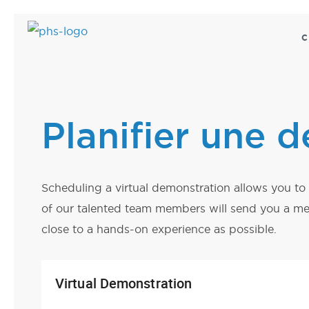
C
SOINS DE SANT
CENTRE DE DON
CENTRE DE DON
SOINS DE SANT
Planifier une d
Chariots d'endoscopie
Tireur motorisé de racks 
Élévateurs de baies de se
Chariots d'endoscopie
Chariots de dialyse
Chariots de dialyse
Chariots chirurgicaux
Chariots chirurgicaux
Scheduling a virtual demonstration allows you 
Chariots d'essai de charg
Fauteuils motorisés de tr
of our talented team members will send you a meet
à élévation par le plafon
Chariots d'essai de charg
close to a hands-on experience as possible.
plafond