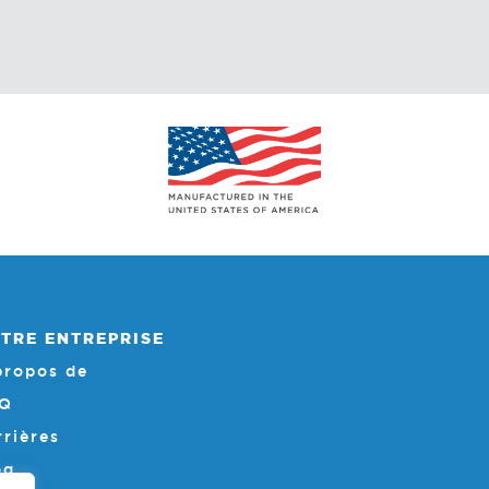
TRE ENTREPRISE
propos de
Q
rrières
og