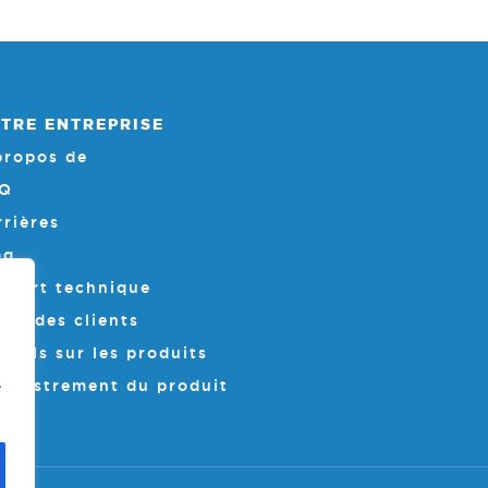
TRE ENTREPRISE
propos de
Q
rrières
og
pport technique
cès des clients
nuels sur les produits
registrement du produit
e