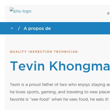
C
A propos de
/
SOINS DE SANT
CENTRE DE DON
CENTRE DE DON
SOINS DE SANT
Chariots d'endoscopie
Tireur motorisé de racks 
Élévateurs de baies de se
Chariots d'endoscopie
QUALITY INSPECTION TECHNICIAN
Chariots de dialyse
Chariots de dialyse
Tevin Khongm
Chariots chirurgicaux
Chariots chirurgicaux
Chariots d'essai de charg
Fauteuils motorisés de tr
à élévation par le plafon
Chariots d'essai de charg
plafond
Tevin is a proud father of two who enjoys staying ac
he loves sports, gaming, and traveling to new place
favorite is “see-food” when he sees food, he eats it!