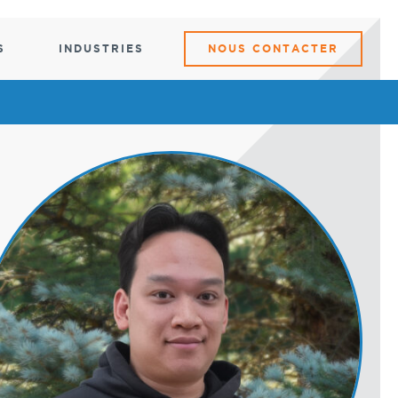
S
INDUSTRIES
NOUS CONTACTER
IOTS À
CENTRE DE
CENTRE
SER
DONNÉES
DE
manutention
DONNÉES
 de distribution
Élévateurs de baies de serveurs
itures
Tireur motorisé de racks de
Chariot
 à linge
serveurs
d'écrasement
s et chariots
Chariot d'écrasement
Chariots KVM
 risques
et portables
Rampe pour rack de serveur
ues
Chariots KVM et portables