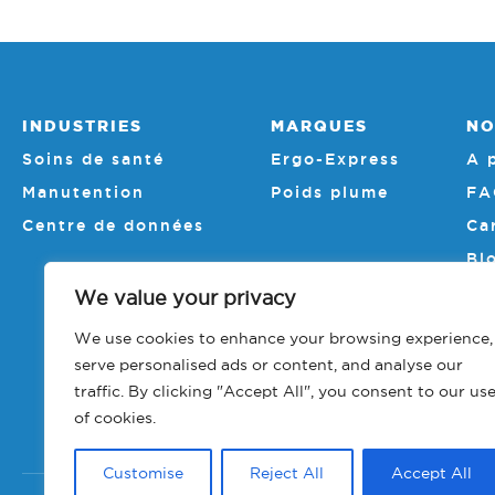
INDUSTRIES
MARQUES
NO
Soins de santé
Ergo-Express
A 
Manutention
Poids plume
FA
Centre de données
Ca
Bl
Su
We value your privacy
Ac
We use cookies to enhance your browsing experience,
Ma
serve personalised ads or content, and analyse our
En
traffic. By clicking "Accept All", you consent to our us
of cookies.
Customise
Reject All
Accept All